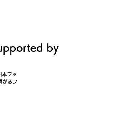
録・申請
Tour2026_Schedule
新規登録／ログイン
orted by
、日本フッ
繋がるフ