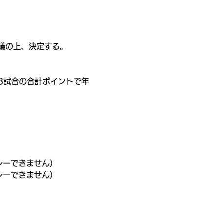
議の上、決定する。
い3試合の合計ポイントで年
レーできません）
レーできません）