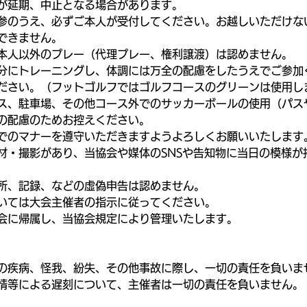
が延期、中止となる場合があります。
参のうえ、必ずご本人が受付してください。お越しいただけな
できません。
本人以外のプレー（代理プレー、権利譲渡）は認めません。
分にトレーニングし、体調には万全の配慮をしたうえでご参加
ださい。（フットゴルフではゴルフコースのグリーンは使用し
ス、駐車場、その他コース外でのサッカーボールの使用（パス
の配慮のためお控えください。
でのマナーを遵守いただきますようよろしくお願いいたします
材・撮影があり、当協会や媒体のSNSや告知物に当日の模様が
所、記録、などの虚偽申告は認めません。
いては大会主催者の指示に従ってください。
会に帰属し、当協会規定により管理いたします。
の疾病、怪我、紛失、その他事故に際し、一切の責任を負いま
情等による遅刻について、主催者は一切の責任を負いません。