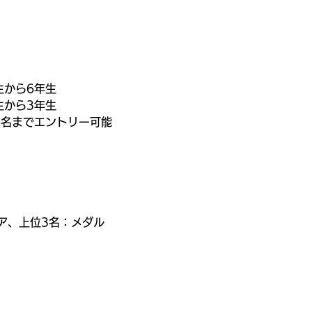
生から6年生
生から3年生
3名までエントリー可能
ー
ア、上位3名：メダル