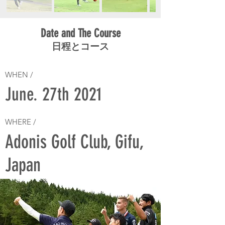
Date and The Course
日程とコース
WHEN /
June. 27th 2021
WHERE /
Adonis Golf Club, Gifu,
Japan