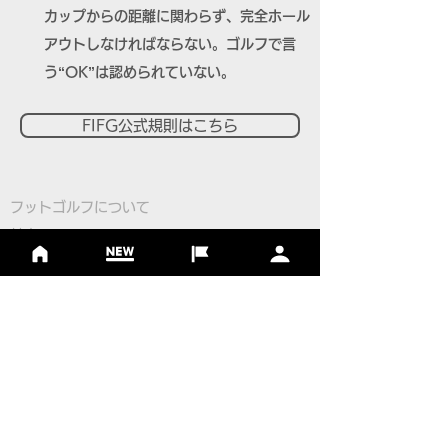
カップからの距離に関わらず、完全ホール
アウトしなければならない。ゴルフで言
う“OK”は認められていない。
FIFG公式規則はこちら
フットゴルフについて
基本ルール
ルール
Q＆A
​
当協会について
​ニュース
大会情報
シーズンランキング
ジャパンランキング