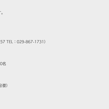
す。
 TEL：029-867-1731）
0名
必要）