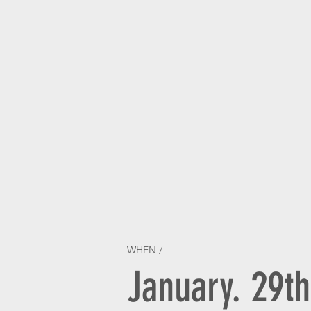
WHEN /
January. 29t