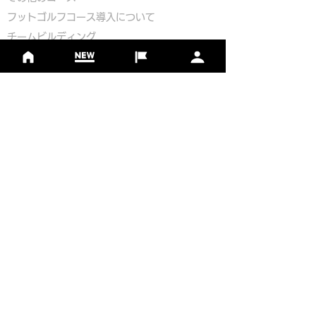
​
フットゴルフコース導入について
​チームビルディング
選手登録​
​後援申請
​イベント依頼
プライバシーポリシー
Golf Course Development Partner
PR Partner