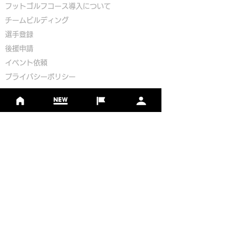
​
フットゴルフコース導入について
​チームビルディング
選手登録​
​後援申請
​イベント依頼
プライバシーポリシー
Golf Course Development Partner
PR Partner