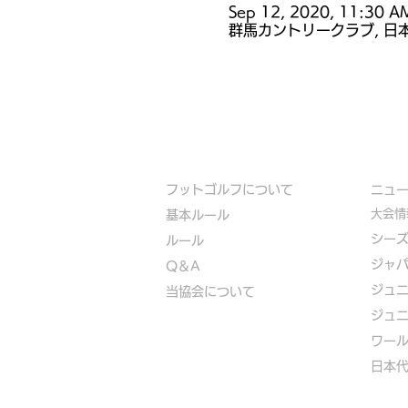
Sep 12, 2020, 11:30 A
群馬カントリークラブ, 日
フットゴルフについて
​ニュ
大会情
基本ルール
シー
ルール
ジャ
Q＆A
ジュ
​
当協会について
ジュ
​ワー
​​日本