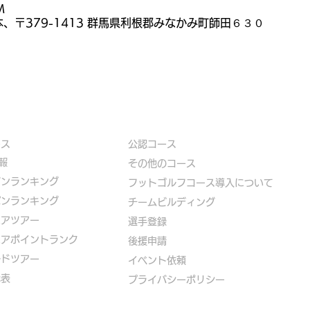
M
本、〒379-1413 群馬県利根郡みなかみ町師田６３０
ース
公認コース
報
​その他のコース
ズンランキング
​
フットゴルフコース導入について
パンランキング
​チームビルディング
ニアツアー
選手登録​
ニアポイントランク
​後援申請
ルドツアー
​イベント依頼
代表
プライバシーポリシー