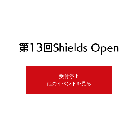
ニュース
プレーする
ドロップダウン
サービス
登録・申請
第13回Shields Open
受付停止
他のイベントを見る