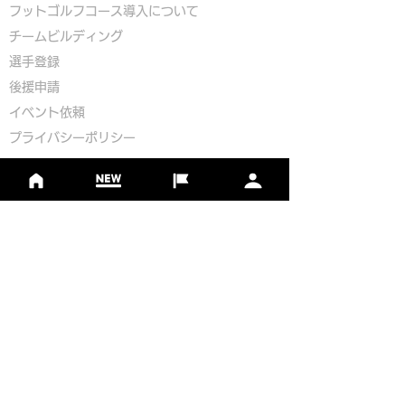
​
フットゴルフコース導入について
​チームビルディング
選手登録​
​後援申請
​イベント依頼
プライバシーポリシー
Golf Course Development Partner
PR Partner