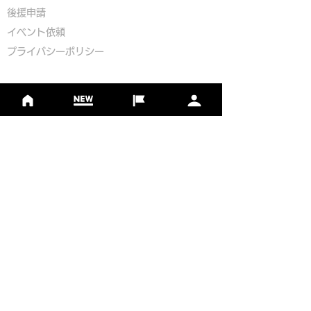
​後援申請
​イベント依頼
プライバシーポリシー
Golf Course Development Partner
PR Partner
一般社団法人日本フットゴルフ協会