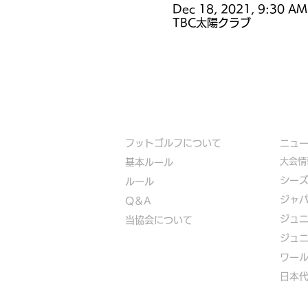
Dec 18, 2021, 9:30 AM
TBC太陽クラブ
フットゴルフについて
​ニュ
大会情
基本ルール
シー
ルール
ジャ
Q＆A
ジュ
​
当協会について
ジュ
​ワー
​​日本