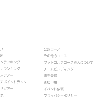
ース
公認コース
報
​その他のコース
ズンランキング
​
フットゴルフコース導入について
パンランキング
​チームビルディング
ニアツアー
選手登録​
ニアポイントランク
​後援申請
ルドツアー
​イベント依頼
代表
プライバシーポリシー