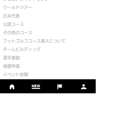
​ワールドツアー
​​日本代表
公認コース
​その他のコース
​
フットゴルフコース導入について
​チームビルディング
選手登録​
​後援申請
​イベント依頼
プライバシーポリシー
Golf Course Development Partner