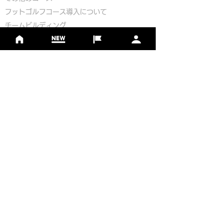
​
フットゴルフコース導入について
​チームビルディング
選手登録​
​後援申請
​イベント依頼
プライバシーポリシー
Golf Course Development Partner
PR Partner