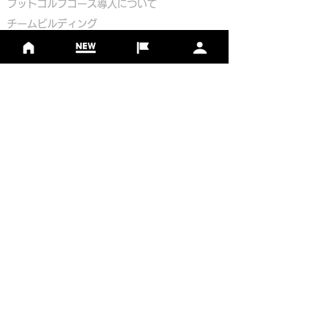
​
フットゴルフコース導入について
​チームビルディング
選手登録​
​後援申請
​イベント依頼
プライバシーポリシー
Golf Course Development Partner
PR Partner