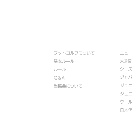
フットゴルフについて
​ニュ
大会情
基本ルール
シー
ルール
ジャ
Q＆A
ジュ
​
当協会について
ジュ
​ワー
​​日本