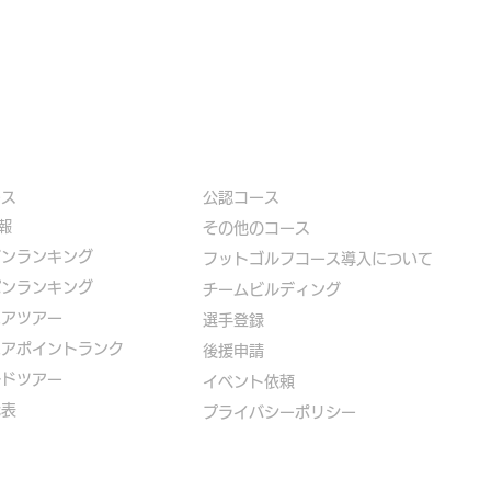
ース
公認コース
報
​その他のコース
ズンランキング
​
フットゴルフコース導入について
パンランキング
​チームビルディング
ニアツアー
選手登録​
ニアポイントランク
​後援申請
ルドツアー
​イベント依頼
代表
プライバシーポリシー