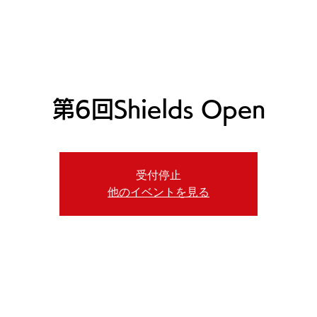
ニュース
プレーする
ドロップダウン
サービス
登
第6回Shields Open
受付停止
他のイベントを見る