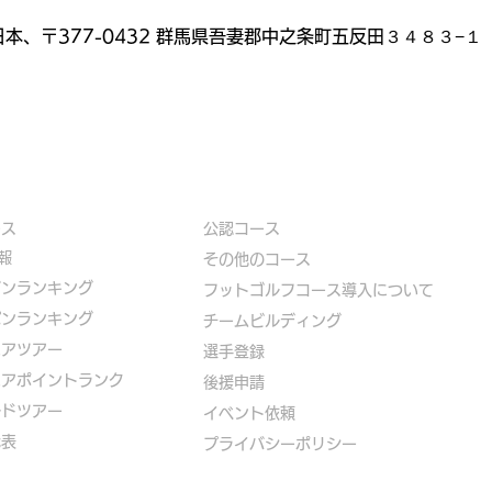
日本、〒377-0432 群馬県吾妻郡中之条町五反田３４８３−１
ース
公認コース
報
​その他のコース
ズンランキング
​
フットゴルフコース導入について
パンランキング
​チームビルディング
ニアツアー
選手登録​
ニアポイントランク
​後援申請
ルドツアー
​イベント依頼
代表
プライバシーポリシー