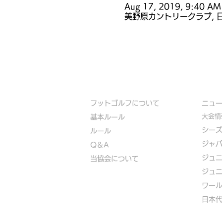
Aug 17, 2019, 9:40 AM
美野原カントリークラブ, 
フットゴルフについて
​ニュ
大会情
基本ルール
シー
ルール
ジャ
Q＆A
ジュ
​
当協会について
ジュ
​ワー
​​日本