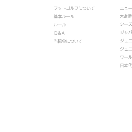
フットゴルフについて
​ニュ
大会情
基本ルール
シー
ルール
ジャ
Q＆A
ジュ
​
当協会について
ジュ
​ワー
​​日本