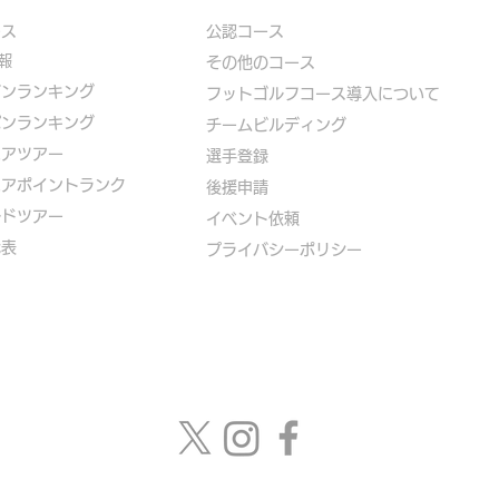
ース
公認コース
報
​その他のコース
ズンランキング
​
フットゴルフコース導入について
パンランキング
​チームビルディング
ニアツアー
選手登録​
ニアポイントランク
​後援申請
ルドツアー
​イベント依頼
代表
プライバシーポリシー