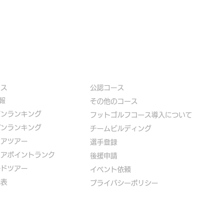
ース
公認コース
報
​その他のコース
ズンランキング
​
フットゴルフコース導入について
パンランキング
​チームビルディング
ニアツアー
選手登録​
ニアポイントランク
​後援申請
ルドツアー
​イベント依頼
代表
プライバシーポリシー