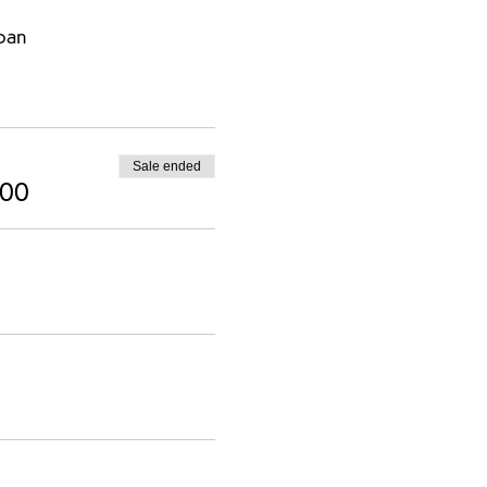
pan
Sale ended
000