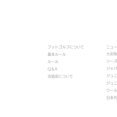
フットゴルフについて
​ニュ
大会情
基本ルール
シー
ルール
ジャ
Q＆A
ジュ
​
当協会について
ジュ
​ワー
​​日本