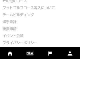
​その他のコース
​
フットゴルフコース導入について
​チームビルディング
選手登録​
​後援申請
​イベント依頼
プライバシーポリシー
Golf Course Development Partner
PR Partner