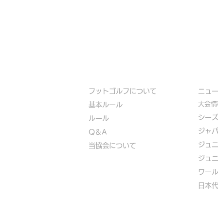
フットゴルフについて
​ニュ
大会情
基本ルール
シー
ルール
ジャ
Q＆A
ジュ
​
当協会について
ジュ
​ワー
​​日本