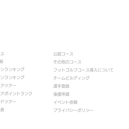
ース
公認コース
報
​その他のコース
ズンランキング
​
フットゴルフコース導入について
パンランキング
​チームビルディング
ニアツアー
選手登録​
ニアポイントランク
​後援申請
ルドツアー
​イベント依頼
代表
プライバシーポリシー