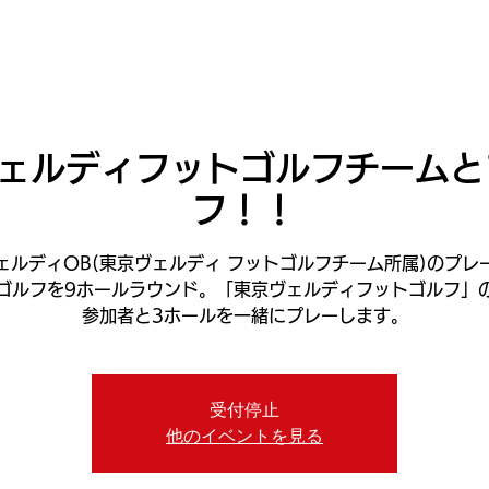
ニュース
プレーする
ドロップダウン
サービス
登録・申請
ヴェルディフットゴルフチームと
フ！！
ェルディOB(東京ヴェルディ フットゴルフチーム所属)のプレ
ゴルフを9ホールラウンド。「東京ヴェルディフットゴルフ」
参加者と3ホールを一緒にプレーします。
受付停止
他のイベントを見る