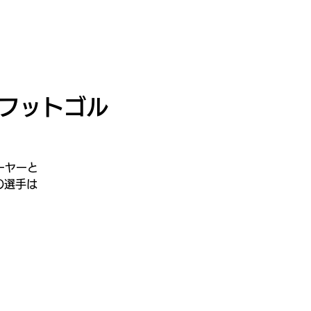
Tour2026_Schedule
アイテム
新規登録／ログイン
フットゴル
ーヤーと
の選手は