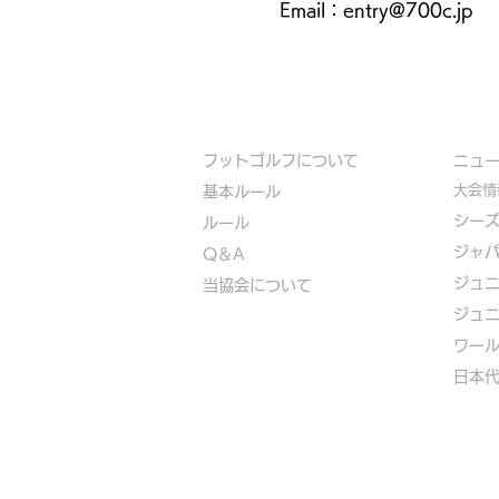
Email：entry@700c.jp
フットゴルフについて
​ニュ
大会情
基本ルール
シー
ルール
ジャ
Q＆A
ジュ
​
当協会について
ジュ
​ワー
​​日本