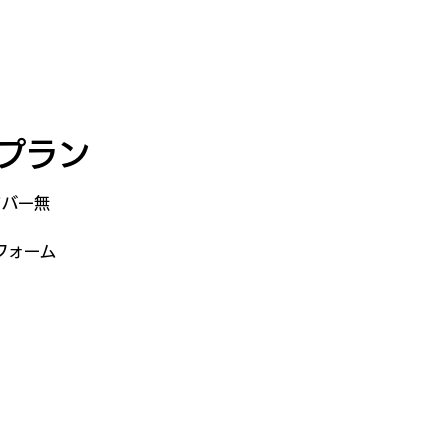
録・申請
Tour2026_Schedule
新規登録／ログイン
トプラン
クバー無
フォーム