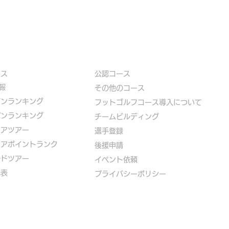
ース
公認コース
報
​その他のコース
ズンランキング
​
フットゴルフコース導入について
パンランキング
​チームビルディング
ニアツアー
選手登録​
ニアポイントランク
​後援申請
ルドツアー
​イベント依頼
代表
プライバシーポリシー