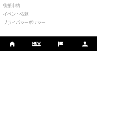
​後援申請
​イベント依頼
プライバシーポリシー
Golf Course Development Partner
PR Partner
一般社団法人日本フットゴルフ協会