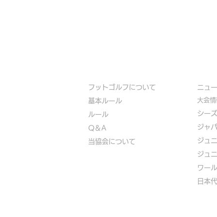
フットゴルフについて
​ニュ
大会情
基本ルール
シー
ルール
ジャ
Q＆A
ジュ
​
当協会について
ジュ
​ワー
​​日本