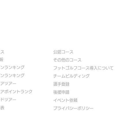
ース
公認コース
報
​その他のコース
ズンランキング
​
フットゴルフコース導入について
パンランキング
​チームビルディング
ニアツアー
選手登録​
ニアポイントランク
​後援申請
ルドツアー
​イベント依頼
代表
プライバシーポリシー