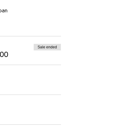
pan
Sale ended
000