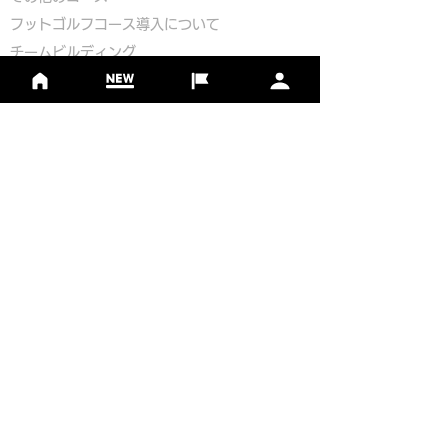
​
フットゴルフコース導入について
​チームビルディング
選手登録​
​後援申請
​イベント依頼
プライバシーポリシー
Golf Course Development Partner
PR Partner