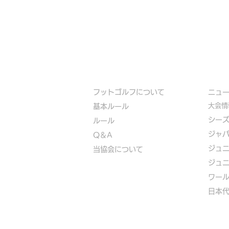
フットゴルフについて
​ニュ
大会情
基本ルール
シー
ルール
ジャ
Q＆A
ジュ
​
当協会について
ジュ
​ワー
​​日本