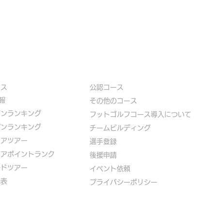
ース
公認コース
報
​その他のコース
ズンランキング
​
フットゴルフコース導入について
パンランキング
​チームビルディング
ニアツアー
選手登録​
ニアポイントランク
​後援申請
ルドツアー
​イベント依頼
代表
プライバシーポリシー