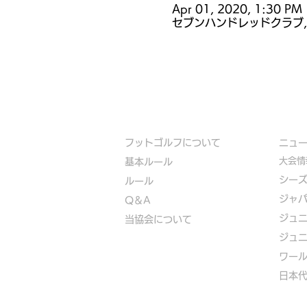
Apr 01, 2020, 1:30 PM
セブンハンドレッドクラブ,
フットゴルフについて
​ニュ
大会情
基本ルール
シー
ルール
ジャ
Q＆A
ジュ
​
当協会について
ジュ
​ワー
​​日本