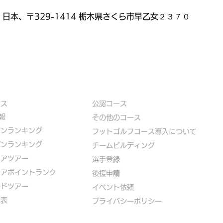
 日本、〒329-1414 栃木県さくら市早乙女２３７０
ース
公認コース
報
​その他のコース
ズンランキング
​
フットゴルフコース導入について
パンランキング
​チームビルディング
ニアツアー
選手登録​
ニアポイントランク
​後援申請
ルドツアー
​イベント依頼
代表
プライバシーポリシー