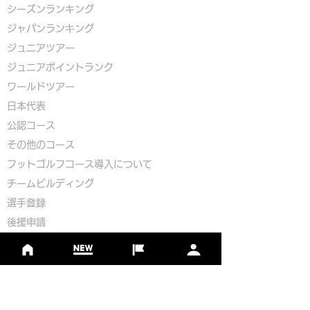
シーズンランキング
ジャパンランキング
ジュニアツアー
ジュニアポイントランク
​ワールドツアー
​​日本代表
公認コース
​その他のコース
​
フットゴルフコース導入について
​チームビルディング
選手登録​
​後援申請
​イベント依頼
プライバシーポリシー