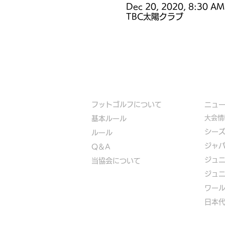
Dec 20, 2020, 8:30 AM
TBC太陽クラブ
フットゴルフについて
​ニュ
大会情
基本ルール
シー
ルール
ジャ
Q＆A
ジュ
​
当協会について
ジュ
​ワー
​​日本