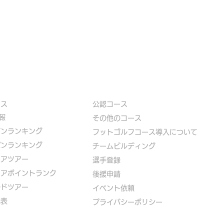
ース
公認コース
報
​その他のコース
ズンランキング
​
フットゴルフコース導入について
パンランキング
​チームビルディング
ニアツアー
選手登録​
ニアポイントランク
​後援申請
ルドツアー
​イベント依頼
代表
プライバシーポリシー