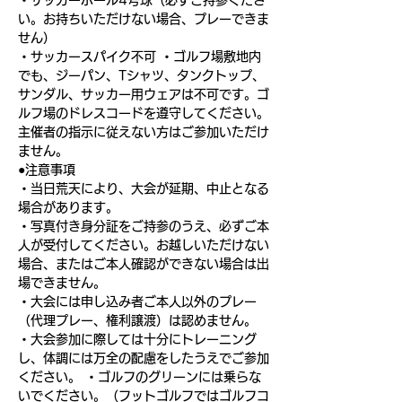
・サッカーボール4号球（必ずご持参くださ
い。お持ちいただけない場合、プレーできま
せん）
・サッカースパイク不可 ・ゴルフ場敷地内
でも、ジーパン、Tシャツ、タンクトップ、
サンダル、サッカー用ウェアは不可です。ゴ
ルフ場のドレスコードを遵守してください。
主催者の指示に従えない方はご参加いただけ
ません。
●注意事項
・当日荒天により、大会が延期、中止となる
場合があります。
・写真付き身分証をご持参のうえ、必ずご本
人が受付してください。お越しいただけない
場合、またはご本人確認ができない場合は出
場できません。
・大会には申し込み者ご本人以外のプレー
（代理プレー、権利譲渡）は認めません。
・大会参加に際しては十分にトレーニング
し、体調には万全の配慮をしたうえでご参加
ください。 ・ゴルフのグリーンには乗らな
いでください。（フットゴルフではゴルフコ