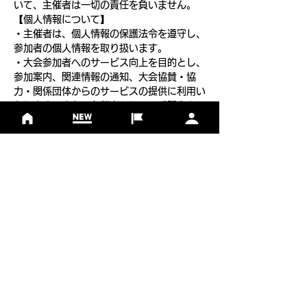
いて、主催者は一切の責任を負いません。
【個人情報について】
・主催者は、個人情報の保護法令を遵守し、
参加者の個人情報を取り扱います。
・大会参加者へのサービス向上を目的とし、
参加案内、関連情報の通知、大会協賛・協
力・関係団体からのサービスの提供に利用い
たします。また、主催者もしくは委託先より
申し込み内容に関する確認連絡をさせていた
だくことがあります。
フットゴルフについて
基本ルール
ルール
Q＆A
​
当協会について
​ニュース
大会情報