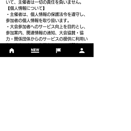
いて、主催者は一切の責任を負いません。
【個人情報について】
・主催者は、個人情報の保護法令を遵守し、
参加者の個人情報を取り扱います。
・大会参加者へのサービス向上を目的とし、
参加案内、関連情報の通知、大会協賛・協
力・関係団体からのサービスの提供に利用い
たします。また、主催者もしくは委託先より
申し込み内容に関する確認連絡をさせていた
だくことがあります。
フットゴルフについて
基本ルール
ルール
Q＆A
​
当協会について
​ニュース
大会情報