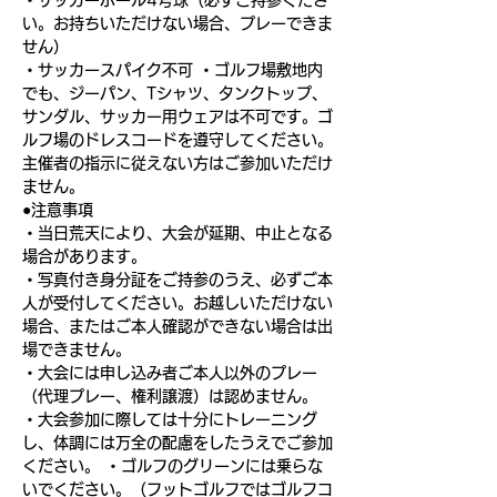
・サッカーボール4号球（必ずご持参くださ
い。お持ちいただけない場合、プレーできま
せん）
・サッカースパイク不可 ・ゴルフ場敷地内
でも、ジーパン、Tシャツ、タンクトップ、
サンダル、サッカー用ウェアは不可です。ゴ
ルフ場のドレスコードを遵守してください。
主催者の指示に従えない方はご参加いただけ
ません。
●注意事項
・当日荒天により、大会が延期、中止となる
場合があります。
・写真付き身分証をご持参のうえ、必ずご本
人が受付してください。お越しいただけない
場合、またはご本人確認ができない場合は出
場できません。
・大会には申し込み者ご本人以外のプレー
（代理プレー、権利譲渡）は認めません。
・大会参加に際しては十分にトレーニング
し、体調には万全の配慮をしたうえでご参加
ください。 ・ゴルフのグリーンには乗らな
いでください。（フットゴルフではゴルフコ