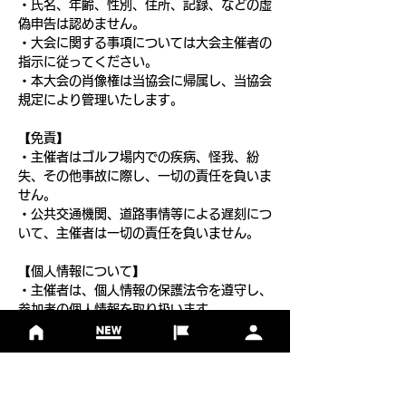
・氏名、年齢、性別、住所、記録、などの虚
偽申告は認めません。
・大会に関する事項については大会主催者の
指示に従ってください。
・本大会の肖像権は当協会に帰属し、当協会
規定により管理いたします。
【免責】
・主催者はゴルフ場内での疾病、怪我、紛
失、その他事故に際し、一切の責任を負いま
せん。
・公共交通機関、道路事情等による遅刻につ
いて、主催者は一切の責任を負いません。
【個人情報について】
・主催者は、個人情報の保護法令を遵守し、
参加者の個人情報を取り扱います。
・大会参加者へのサービス向上を目的とし、
参加案内、関連情報の通知、大会協賛・協
力・関係団体からのサービスの提供に利用い
たします。また、主催者もしくは委託先より
申し込み内容に関する確認連絡をさせていた