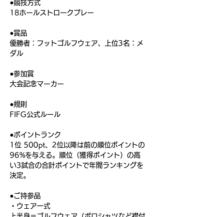
●競技方式
18ホールストロークプレー
●賞品
優勝者：フットゴルフウェア、上位3名：メ
ダル
●参加賞
大会記念マーカー
●規則
FIFG公式ルール
●ポイントランク
1位 500pt、2位以降は前の順位ポイントの
96%を与える。順位（獲得ポイント）の高
い3試合の合計ポイントで年間ランキングを
決定。
●ご持参品
・ウェア一式
上半身＝ゴルフウェア（ポロシャツなど襟付