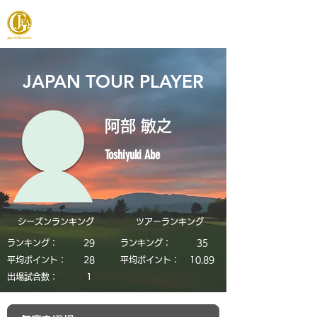
JAPAN FOOTGOLF ASSOCIATION
JAPAN TOUR PLAYER
阿部 敏之
Toshiyuki Abe
シーズンランキング
​ツアーランキング
ランキング：
29
ランキング：
35
平均ポイント：
28
平均ポイント：
10.89
​出場試合数：
1