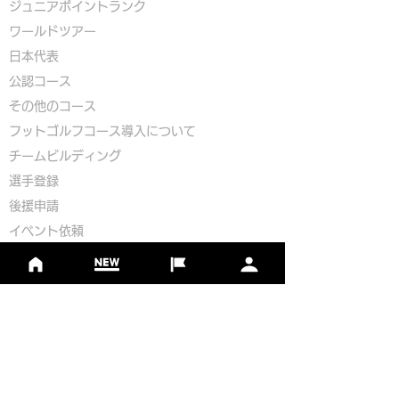
ジュニアポイントランク
​ワールドツアー
​​日本代表
公認コース
​その他のコース
​
フットゴルフコース導入について
​チームビルディング
選手登録​
​後援申請
​イベント依頼
プライバシーポリシー
Golf Course Development Partner