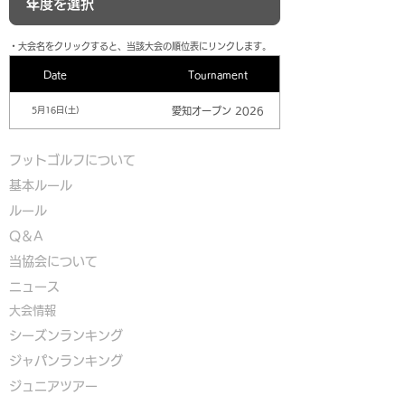
​・大会名をクリックすると、当該大会の順位表にリンクします。
Date
Tournament
愛知オープン 2026
5月16日(土)
フットゴルフについて
基本ルール
ルール
Q＆A
​
当協会について
​ニュース
大会情報
シーズンランキング
ジャパンランキング
ジュニアツアー