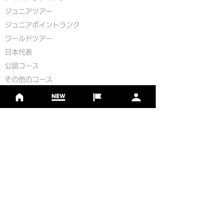
ジュニアツアー
ジュニアポイントランク
​ワールドツアー
​​日本代表
公認コース
​その他のコース
​
フットゴルフコース導入について
​チームビルディング
選手登録​
​後援申請
​イベント依頼
プライバシーポリシー
Golf Course Development Partner