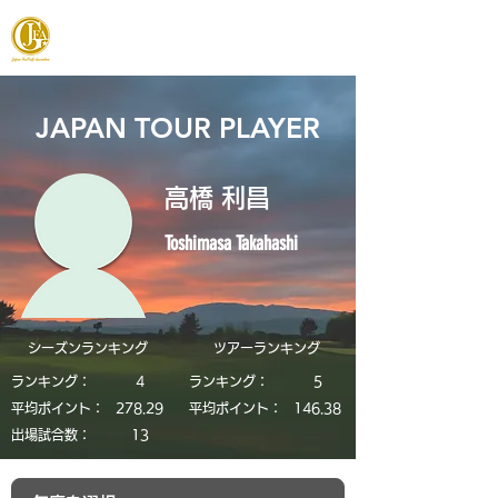
JAPAN FOOTGOLF ASSOCIATION
JAPAN TOUR PLAYER
高橋 利昌
Toshimasa Takahashi
シーズンランキング
​ツアーランキング
ランキング：
4
ランキング：
5
平均ポイント：
278.29
平均ポイント：
146.38
​出場試合数：
13