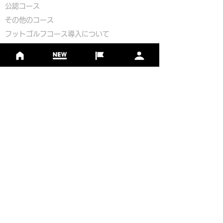
公認コース
​その他のコース
​
フットゴルフコース導入について
​チームビルディング
選手登録​
​後援申請
​イベント依頼
プライバシーポリシー
Golf Course Development Partner
PR Partner