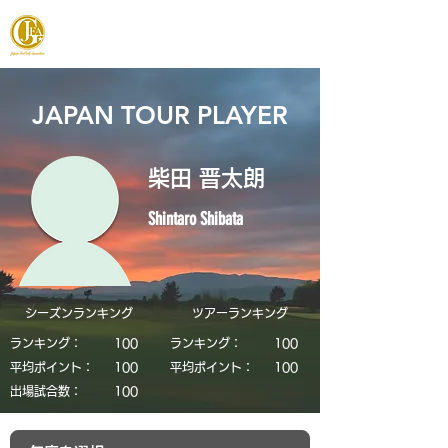
JAPAN FOOTGOLF ASSOCIATION
JAPAN TOUR PLAYER
柴田 晋太朗
Shintaro Shibata
シーズンランキング
​ツアーランキング
ランキング：
​100
ランキング：
​100
平均ポイント：
​100
平均ポイント：
​100
​出場試合数：
​100