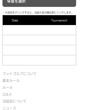
​・大会名をクリックすると、当該大会の順位表にリンクします。
Date
Tournament
フットゴルフについて
基本ルール
ルール
Q＆A
​
当協会について
​ニュース