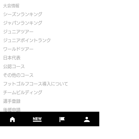
大会情報
シーズンランキング
ジャパンランキング
ジュニアツアー
ジュニアポイントランク
​ワールドツアー
​​日本代表
公認コース
​その他のコース
​
フットゴルフコース導入について
​チームビルディング
選手登録​
​後援申請
​イベント依頼
プライバシーポリシー