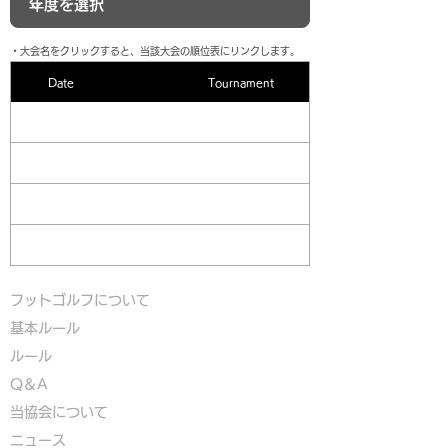
​・大会名をクリックすると、当該大会の順位表にリンクします。
Date
Tournament
フットゴルフについて
基本ルール
ルール
Q＆A
​
当協会について
​ニュース