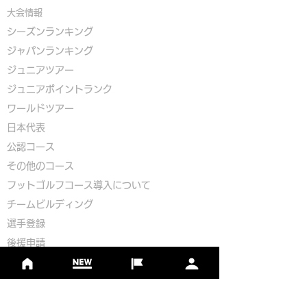
大会情報
シーズンランキング
ジャパンランキング
ジュニアツアー
ジュニアポイントランク
​ワールドツアー
​​日本代表
公認コース
​その他のコース
​
フットゴルフコース導入について
​チームビルディング
選手登録​
​後援申請
​イベント依頼
プライバシーポリシー