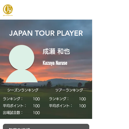
JAPAN FOOTGOLF ASSOCIATION
JAPAN TOUR PLAYER
成瀬 和也
Kazuya Naruse
シーズンランキング
​ツアーランキング
ランキング：
​100
ランキング：
​100
平均ポイント：
​100
平均ポイント：
​100
​出場試合数：
​100