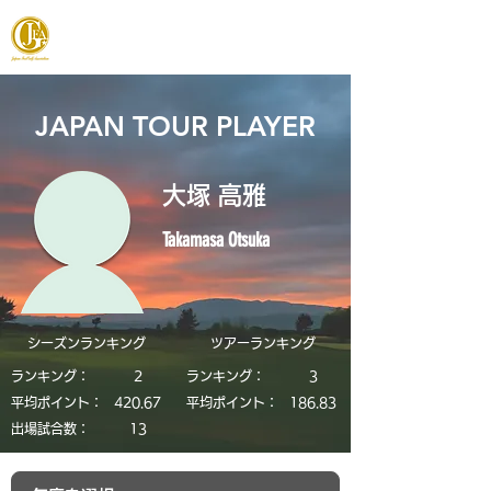
JAPAN FOOTGOLF ASSOCIATION
JAPAN TOUR PLAYER
大塚 高雅
Takamasa Otsuka
シーズンランキング
​ツアーランキング
ランキング：
2
ランキング：
3
平均ポイント：
420.67
平均ポイント：
186.83
​出場試合数：
13