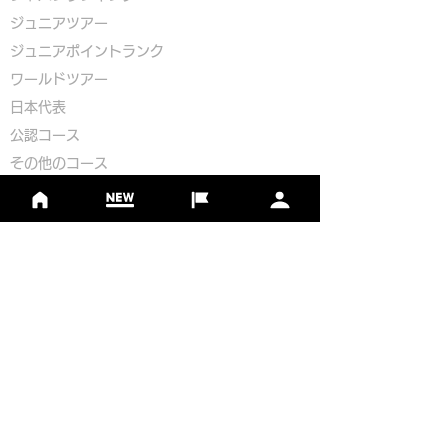
ジュニアツアー
ジュニアポイントランク
​ワールドツアー
​​日本代表
公認コース
​その他のコース
​
フットゴルフコース導入について
​チームビルディング
選手登録​
​後援申請
​イベント依頼
プライバシーポリシー
Golf Course Development Partner