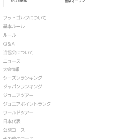
邑楽オープン
6月21日(日)
フットゴルフについて
基本ルール
ルール
Q＆A
​
当協会について
​ニュース
大会情報
シーズンランキング
ジャパンランキング
ジュニアツアー
ジュニアポイントランク
​ワールドツアー
​​日本代表
公認コース
​その他のコース