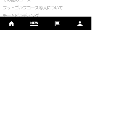
​
フットゴルフコース導入について
​チームビルディング
選手登録​
​後援申請
​イベント依頼
プライバシーポリシー
Golf Course Development Partner
PR Partner