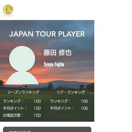
JAPAN FOOTGOLF ASSOCIATION
JAPAN TOUR PLAYER
藤田 修也
Syuya Fujita
シーズンランキング
​ツアーランキング
ランキング：
​100
ランキング：
​100
平均ポイント：
​100
平均ポイント：
​100
​出場試合数：
​100