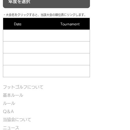
​・大会名をクリックすると、当該大会の順位表にリンクします。
Date
Tournament
フットゴルフについて
基本ルール
ルール
Q＆A
​
当協会について
​ニュース