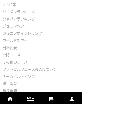
大会情報
シーズンランキング
ジャパンランキング
ジュニアツアー
ジュニアポイントランク
​ワールドツアー
​​日本代表
公認コース
​その他のコース
​
フットゴルフコース導入について
​チームビルディング
選手登録​
​後援申請
​イベント依頼
プライバシーポリシー