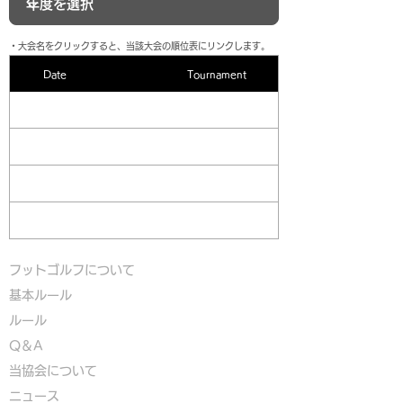
​・大会名をクリックすると、当該大会の順位表にリンクします。
Date
Tournament
フットゴルフについて
基本ルール
ルール
Q＆A
​
当協会について
​ニュース