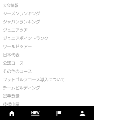
大会情報
シーズンランキング
ジャパンランキング
ジュニアツアー
ジュニアポイントランク
​ワールドツアー
​​日本代表
公認コース
​その他のコース
​
フットゴルフコース導入について
​チームビルディング
選手登録​
​後援申請
​イベント依頼
プライバシーポリシー