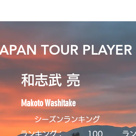
ニュース
プレーする
ドロップダウン
サービス
登録・申請
JAPAN TOUR PLAYER
和志武 亮
Makoto Washitake
シーズンランキング
ランキング：
​100
ラ