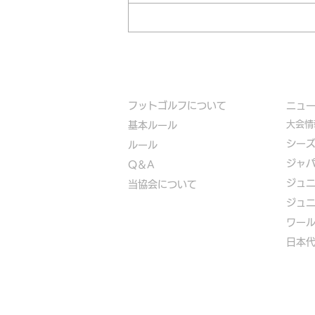
フットゴルフについて
​ニュ
大会情
基本ルール
シー
ルール
ジャ
Q＆A
ジュ
​
当協会について
ジュ
​ワー
​​日本