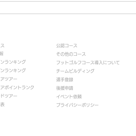
ース
公認コース
報
​その他のコース
ズンランキング
​
フットゴルフコース導入について
パンランキング
​チームビルディング
ニアツアー
選手登録​
ニアポイントランク
​後援申請
ルドツアー
​イベント依頼
代表
プライバシーポリシー