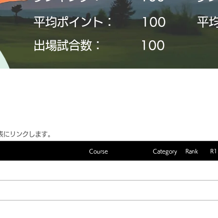
平均ポイント：
​100
平
​出場試合数：
​100
表にリンクします。
Course
Category
Rank
R1