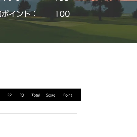
均ポイント：
​100
R2
R3
Total
Score
Point