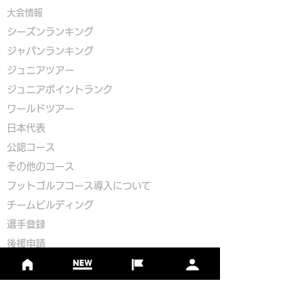
大会情報
シーズンランキング
ジャパンランキング
ジュニアツアー
ジュニアポイントランク
​ワールドツアー
​​日本代表
公認コース
​その他のコース
​
フットゴルフコース導入について
​チームビルディング
選手登録​
​後援申請
​イベント依頼
プライバシーポリシー