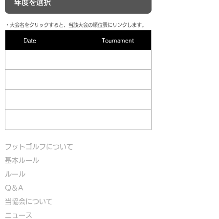
​・大会名をクリックすると、当該大会の順位表にリンクします。
Date
Tournament
フットゴルフについて
基本ルール
ルール
Q＆A
​
当協会について
​ニュース