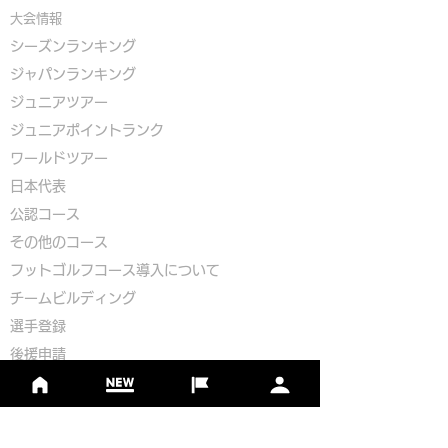
大会情報
シーズンランキング
ジャパンランキング
ジュニアツアー
ジュニアポイントランク
​ワールドツアー
​​日本代表
公認コース
​その他のコース
​
フットゴルフコース導入について
​チームビルディング
選手登録​
​後援申請
​イベント依頼
プライバシーポリシー