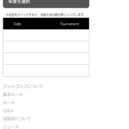
​・大会名をクリックすると、当該大会の順位表にリンクします。
Date
Tournament
フットゴルフについて
基本ルール
ルール
Q＆A
​
当協会について
​ニュース