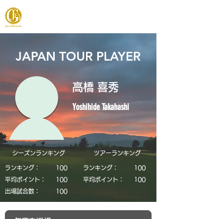
JAPAN FOOTGOLF ASSOCIATION
JAPAN TOUR PLAYER
高橋 喜秀
Yoshihide Takahashi
シーズンランキング
​ツアーランキング
ランキング：
​100
ランキング：
​100
平均ポイント：
​100
平均ポイント：
​100
​出場試合数：
​100