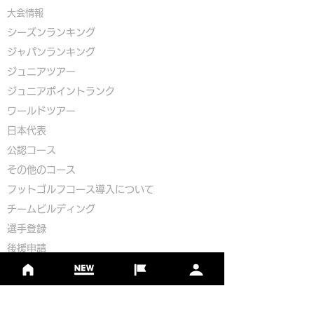
大会情報
シーズンランキング
ジャパンランキング
ジュニアツアー
ジュニアポイントランク
​ワールドツアー
​​日本代表
公認コース
​その他のコース
​
フットゴルフコース導入について
​チームビルディング
選手登録​
​後援申請
​イベント依頼
プライバシーポリシー