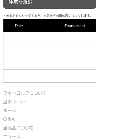
​・大会名をクリックすると、当該大会の順位表にリンクします。
Date
Tournament
フットゴルフについて
基本ルール
ルール
Q＆A
​
当協会について
​ニュース