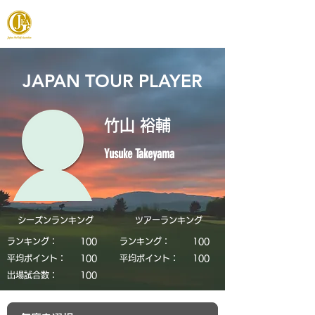
JAPAN FOOTGOLF ASSOCIATION
JAPAN TOUR PLAYER
竹山 裕輔
Yusuke Takeyama
シーズンランキング
​ツアーランキング
ランキング：
​100
ランキング：
​100
平均ポイント：
​100
平均ポイント：
​100
​出場試合数：
​100