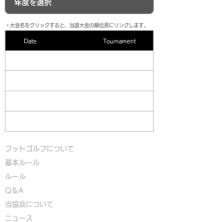
​・大会名をクリックすると、当該大会の順位表にリンクします。
Date
Tournament
フットゴルフについて
基本ルール
ルール
Q＆A
​
当協会について
​ニュース