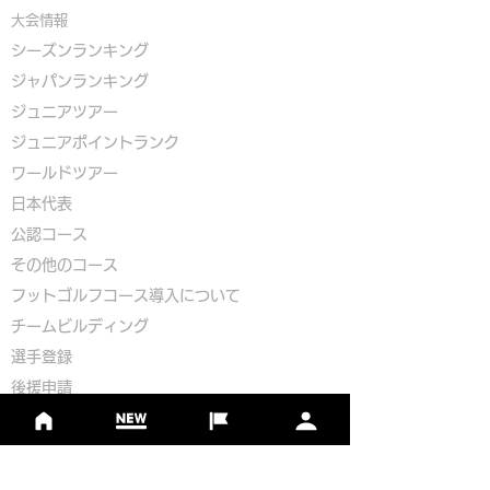
大会情報
シーズンランキング
ジャパンランキング
ジュニアツアー
ジュニアポイントランク
​ワールドツアー
​​日本代表
公認コース
​その他のコース
​
フットゴルフコース導入について
​チームビルディング
選手登録​
​後援申請
​イベント依頼
プライバシーポリシー