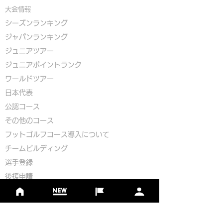
大会情報
シーズンランキング
ジャパンランキング
ジュニアツアー
ジュニアポイントランク
​ワールドツアー
​​日本代表
公認コース
​その他のコース
​
フットゴルフコース導入について
​チームビルディング
選手登録​
​後援申請
​イベント依頼
プライバシーポリシー