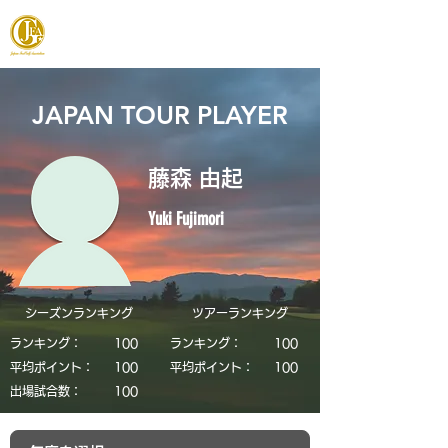
JAPAN FOOTGOLF ASSOCIATION
JAPAN TOUR PLAYER
藤森 由起
Yuki Fujimori
シーズンランキング
​ツアーランキング
ランキング：
​100
ランキング：
​100
平均ポイント：
​100
平均ポイント：
​100
​出場試合数：
​100