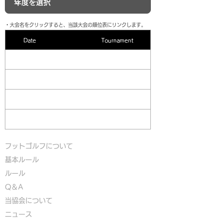
​・大会名をクリックすると、当該大会の順位表にリンクします。
Date
Tournament
フットゴルフについて
基本ルール
ルール
Q＆A
​
当協会について
​ニュース