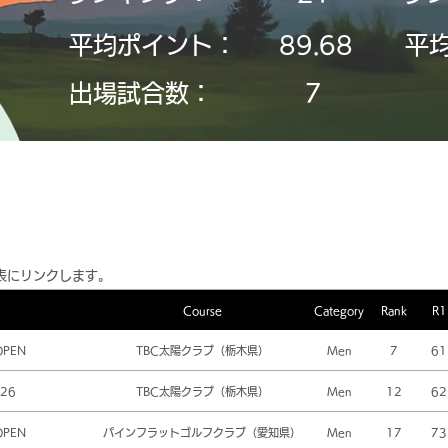
平均ポイント：
89.68
平
​出場試合数：
7
表にリンクします。
Course
Category
Rank
R1
OPEN
TBC太陽クラブ（栃木県）
Men
7
61
26
TBC太陽クラブ（栃木県）
Men
12
62
OPEN
パインフラットゴルフクラブ（愛知県）
Men
17
73