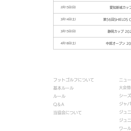
愛知新城カッ
2月15日(日)
第56回SHIELDS 
3月14日(土)
静岡カップ 20
3月15日(日)
中部オープン 20
4月18日(土)
フットゴルフについて
​ニュ
大会情
基本ルール
シー
ルール
ジャ
Q＆A
ジュ
​
当協会について
ジュ
​ワー