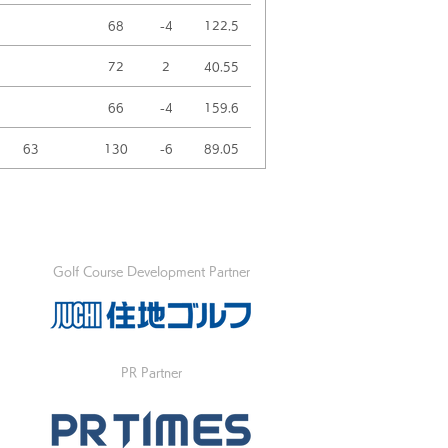
68
-4
122.5
72
2
40.55
66
-4
159.6
63
130
-6
89.05
Golf Course Development Partner
PR Partner