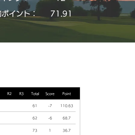
均ポイント：
71.91
R2
R3
Total
Score
Point
61
-7
110.63
62
-6
68.7
73
1
36.7