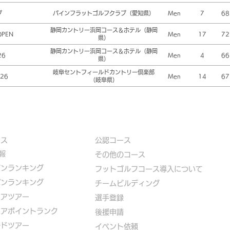
プ
パインフラットゴルフクラブ（愛知県）
Men
7
68
静岡カントリー浜岡コース＆ホテル（静岡
OPEN
Men
17
72
県）
静岡カントリー浜岡コース＆ホテル（静岡
26
Men
4
66
県）
岐阜セントフィールドカントリー倶楽部
26
Men
14
67
（岐阜県）
ース
公認コース
報
​その他のコース
ズンランキング
​
フットゴルフコース導入について
パンランキング
​チームビルディング
ニアツアー
選手登録​
ニアポイントランク
​後援申請
ルドツアー
​イベント依頼