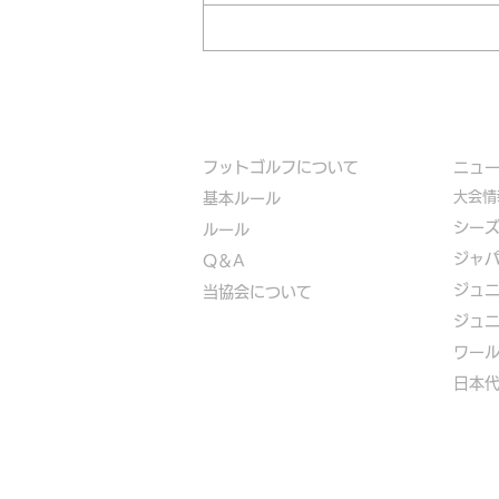
フットゴルフについて
​ニュ
大会情
基本ルール
シー
ルール
ジャ
Q＆A
ジュ
​
当協会について
ジュ
​ワー
​​日本