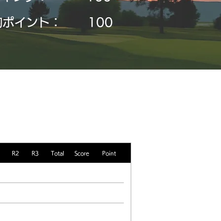
均ポイント：
​100
R2
R3
Total
Score
Point