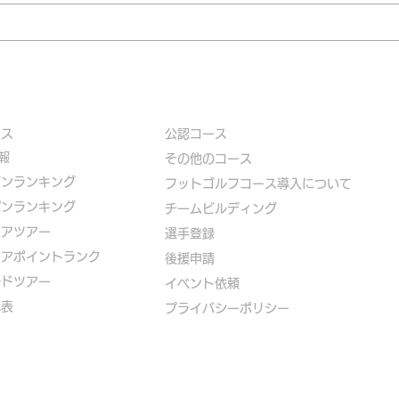
ース
公認コース
報
​その他のコース
ズンランキング
​
フットゴルフコース導入について
パンランキング
​チームビルディング
ニアツアー
選手登録​
ニアポイントランク
​後援申請
ルドツアー
​イベント依頼
代表
プライバシーポリシー