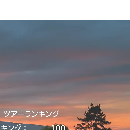
録・申請
Tour2026_Schedule
新規登録／ログイン
​ツアーランキング
ンキング：
​100