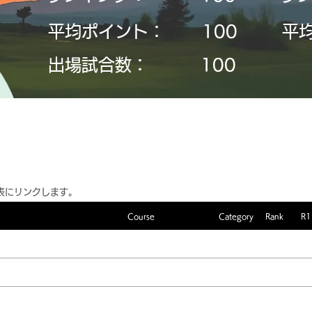
平均ポイント：
​100
平
​出場試合数：
​100
表にリンクします。
Course
Category
Rank
R1