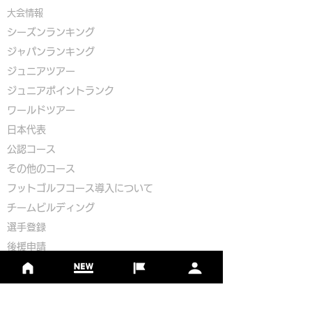
大会情報
シーズンランキング
ジャパンランキング
ジュニアツアー
ジュニアポイントランク
​ワールドツアー
​​日本代表
公認コース
​その他のコース
​
フットゴルフコース導入について
​チームビルディング
選手登録​
​後援申請
​イベント依頼
プライバシーポリシー