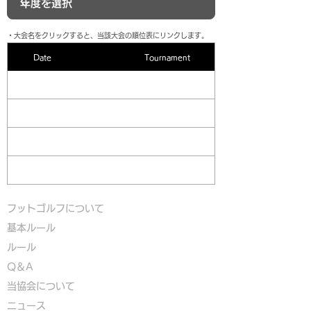
​・大会名をクリックすると、当該大会の順位表にリンクします。
Date
Tournament
フットゴルフについて
基本ルール
ルール
Q＆A
​
当協会について
​ニュース