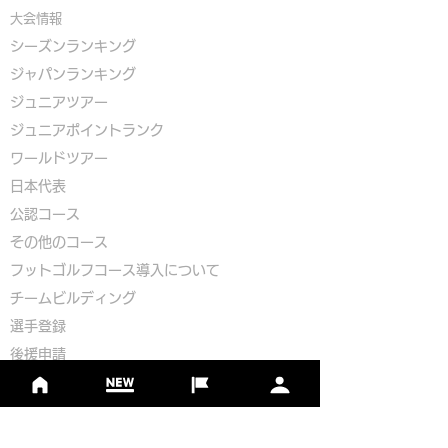
大会情報
シーズンランキング
ジャパンランキング
ジュニアツアー
ジュニアポイントランク
​ワールドツアー
​​日本代表
公認コース
​その他のコース
​
フットゴルフコース導入について
​チームビルディング
選手登録​
​後援申請
​イベント依頼
プライバシーポリシー