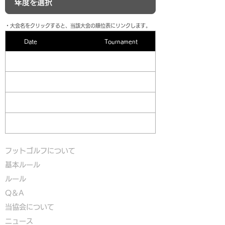
​・大会名をクリックすると、当該大会の順位表にリンクします。
Date
Tournament
フットゴルフについて
基本ルール
ルール
Q＆A
​
当協会について
​ニュース