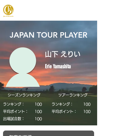
JAPAN FOOTGOLF ASSOCIATION
JAPAN TOUR PLAYER
山下 えりい
Erie Yamashita
シーズンランキング
​ツアーランキング
ランキング：
​100
ランキング：
​100
平均ポイント：
​100
平均ポイント：
​100
​出場試合数：
​100