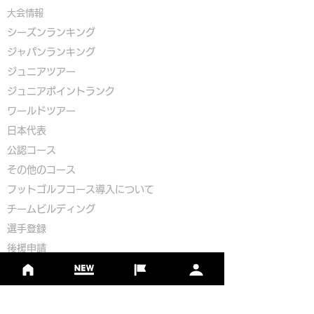
大会情報
シーズンランキング
ジャパンランキング
ジュニアツアー
ジュニアポイントランク
​ワールドツアー
​​日本代表
公認コース
​その他のコース
​
フットゴルフコース導入について
​チームビルディング
選手登録​
​後援申請
​イベント依頼
プライバシーポリシー