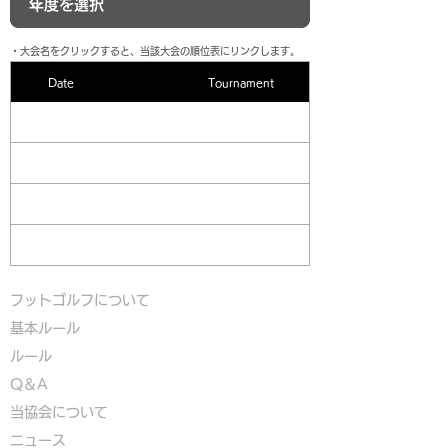
​・大会名をクリックすると、当該大会の順位表にリンクします。
Date
Tournament
フットゴルフについて
基本ルール
ルール
Q＆A
​
当協会について
​ニュース